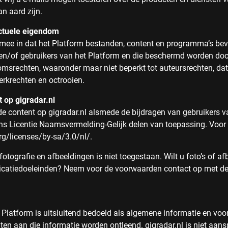
an aard zijn.
ectuele eigendom
rmee in dat het Platform bestanden, content en programma’s be
l en/of gebruikers van het Platform en die beschermd worden doo
domsrechten, waaronder maar niet beperkt tot auteursrechten, da
erkrechten en octrooien.
 op gigradar.nl
de content op gigradar.nl alsmede de bijdragen van gebruikers va
 Licentie Naamsvermelding-Gelijk delen van toepassing. Voor 
g/licenses/by-sa/3.0/nl/.
tografie en afbeeldingen is niet toegestaan. Wilt u foto’s of a
icatiedoeleinden? Neem voor de voorwaarden contact op met de
t Platform is uitsluitend bedoeld als algemene informatie en vo
en aan die informatie worden ontleend. gigradar.nl is niet aansp