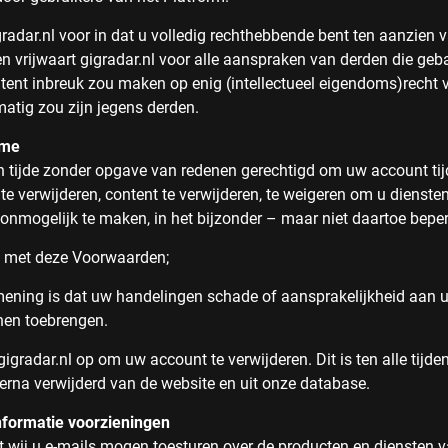
gradar.nl voor in dat u volledig rechthebbende bent ten aanzien 
n vrijwaart gigradar.nl voor alle aanspraken van derden die geb
tent inbreuk zou maken op enig (intellectueel eigendoms)recht 
atig zou zijn jegens derden.
ame
len tijde zonder opgave van redenen gerechtigd om uw account tijd
 te verwijderen, content te verwijderen, te weigeren om u dienste
onmogelijk te maken, in het bijzonder – maar niet daartoe beper
ijd met deze Voorwaarden;
 mening is dat uw handelingen schade of aansprakelijkheid aan u
nen toebrengen.
gradar.nl op om uw account te verwijderen. Dit is ten alle tijden
rna verwijderd van de website en uit onze database.
formatie voorzieningen
t wij u e-mails mogen toesturen over de producten en diensten v