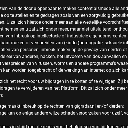
nzien van de door u openbaar te maken content alsmede alle and
jde op te stellen en te gedragen zoals van een zorgvuldig gebruik
. U zal zich hiertoe onder meer aan alle wettelijke voorschrift
acht nemen en u zal zich onder meer, maar niet uitsluitend, ontho
 van inbreuk op intellectuele of industriële eigendomsrechten
nbaar maken of verspreiden van (kinder)pornografie, seksuele in
 vallen van personen, inbreuk maken op de privacy van derden of
e eer van anderen, hacken, het uitvoeren van dos-aanvallen en
et verspreiden van virussen, worms en andere programma’s waa
n kan worden toegebracht of de werking van internet op zich ka
zich het recht voor uw bijdragen in te korten of te wijzigen. Zij 
ijdragen te verwijderen van het Platform. Dit zal zich onder mee
n:
rage maakt inbreuk op de rechten van gigradar.nl en/of derden;
rage kan op enige andere wijze schade veroorzaken voor uzelf, v
age is in strijd met de regels voor het plaatsen van bijdragen zoa