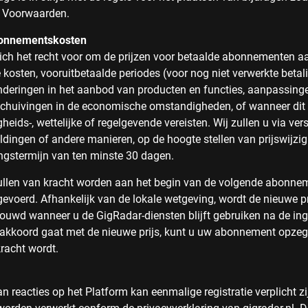
 Voorwaarden.
bonnementskosten
ch het recht voor om de prijzen voor betaalde abonnementen aa
 kosten, vooruitbetaalde periodes (voor nog niet verwerkte betal
anderingen in het aanbod van producten en functies, aanpassinge
rschuivingen in de economische omstandigheden, of wanneer dit
gheids-, wettelijke of regelgevende vereisten. Wij zullen u via ver
ldingen of andere manieren, op de hoogte stellen van prijswijzi
ingstermijn van ten minste 30 dagen.
ullen van kracht worden aan het begin van de volgende abonne
gevoerd. Afhankelijk van de lokale wetgeving, wordt de nieuwe pr
ouwd wanneer u de GigRadar-diensten blijft gebruiken na de i
et akkoord gaat met de nieuwe prijs, kunt u uw abonnement opze
kracht wordt.
n reacties op het Platform kan eenmalige registratie verplicht z