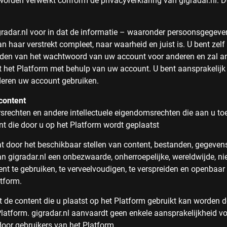
rden verwerkt conform de privacyverklaring van gigradar.nl. D
igradar.nl voor in dat de informatie – waaronder persoonsgegev
n haar verstrekt compleet, naar waarheid en juist is. U bent zelf
den van het wachtwoord van uw account voor anderen en zal a
t het Platform met behulp van uw account. U bent aansprakelijk 
deren uw account gebruiken.
content
srechten en andere intellectuele eigendomsrechten die aan u t
nt die door u op het Platform wordt geplaatst
at door het beschikbaar stellen van content, bestanden, gegeven
an gigradar.nl een onbezwaarde, onherroepelijke, wereldwijde, nie
ent te gebruiken, te verveelvoudigen, te verspreiden en openbaar
tform.
t de content die u plaatst op het Platform gebruikt kan worden 
Platform. gigradar.nl aanvaardt geen enkele aansprakelijkheid v
or gebruikers van het Platform.