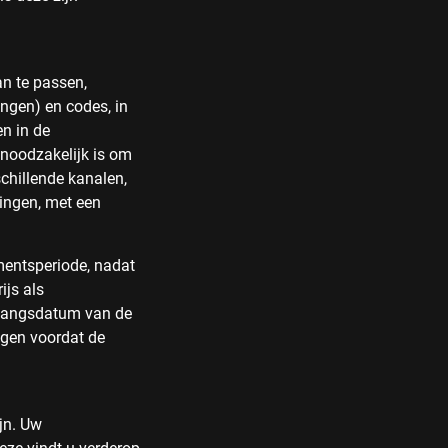
n te passen,
ingen) en codes, in
n in de
 noodzakelijk is om
schillende kanalen,
gingen, met een
mentsperiode, nadat
ijs als
ngangsdatum van de
ggen voordat de
ijn. Uw