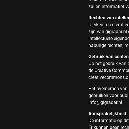
zullen informatief v
Rechten van intell
U erkent en stemt e
zijn van gigradar.n
intellectuele eigen
naburige rechten, m
Gebruik van content
Op het gebruik van 
de Creative Commons
creativecommons.or
Het overnemen van fo
gebruiken voor publ
info@gigradar.nl
Aansprakelijkheid
De informatie op di
Er kunnen geen recht