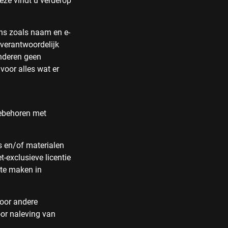
eze vindt u verderop
ens zoals naam en e-
 verantwoordelijk
nderen geen
voor alles wat er
oebehoren met
s en/of materialen
t-exclusieve licentie
 te maken in
door andere
oor naleving van