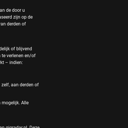
van de door u
aseerd zijn op de
van derden of
elijk of blijvend
n te verlenen en/of
kt – indien:
 zelf, aan derden of
 mogelijk. Alle
an gigradar.nl. Deze