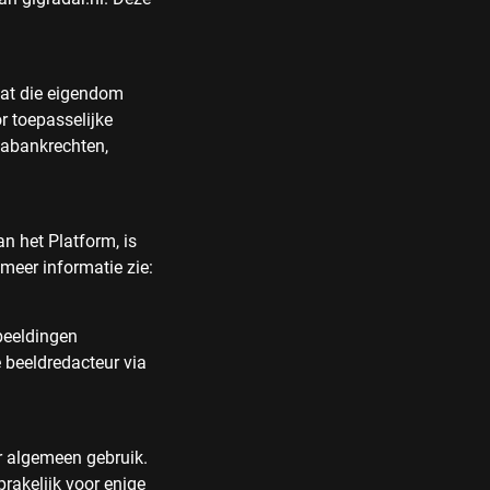
vat die eigendom
r toepasselijke
tabankrechten,
n het Platform, is
meer informatie zie:
fbeeldingen
 beeldredacteur via
or algemeen gebruik.
rakelijk voor enige