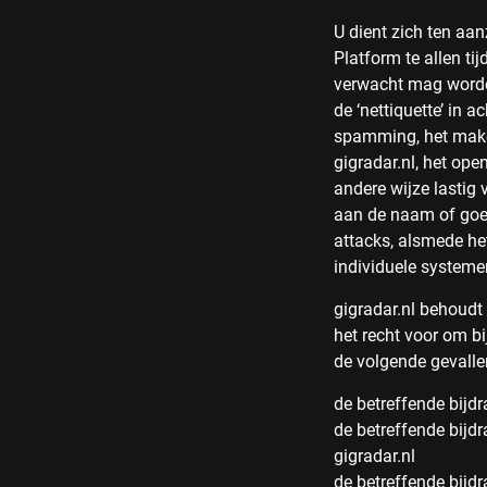
U dient zich ten aa
Platform te allen ti
verwacht mag worden
de ‘nettiquette’ in 
spamming, het maken
gigradar.nl, het ope
andere wijze lastig
aan de naam of goed
attacks, alsmede h
individuele systeme
gigradar.nl behoudt 
het recht voor om b
de volgende gevalle
de betreffende bijd
de betreffende bijd
gigradar.nl
de betreffende bijdr