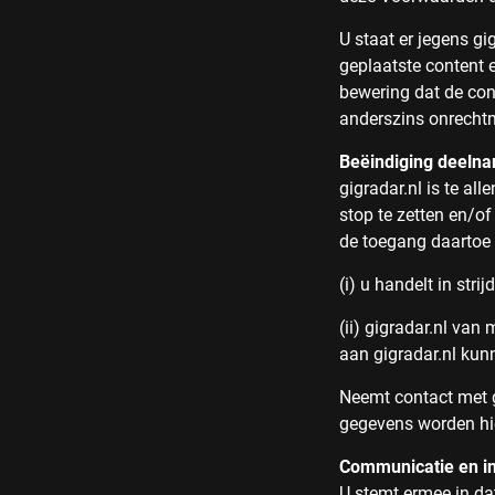
U staat er jegens gi
geplaatste content e
bewering dat de con
anderszins onrechtm
Beëindiging deeln
gigradar.nl is te al
stop te zetten en/of
de toegang daartoe 
(i) u handelt in str
(ii) gigradar.nl van
aan gigradar.nl kun
Neemt contact met gi
gegevens worden hie
Communicatie en in
U stemt ermee in da