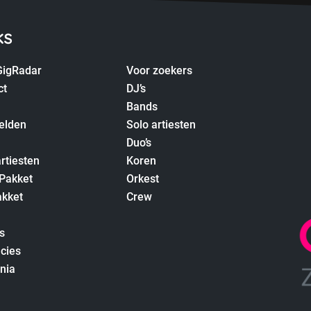
ks
GigRadar
Voor zoekers
ct
DJ’s
Bands
elden
Solo artiesten
Duo’s
rtiesten
Koren
 Pakket
Orkest
akket
Crew
s
cies
nia