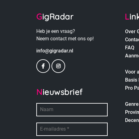
GigRadar
Lin
Heb je een vraag?
Over 
Neem contact met ons op!
Conta
FAQ
info@gigradar.nl
Aanm
Voor a
Basis
Pro P
Nieuwsbrief
empty
Genre
Provin
Decen