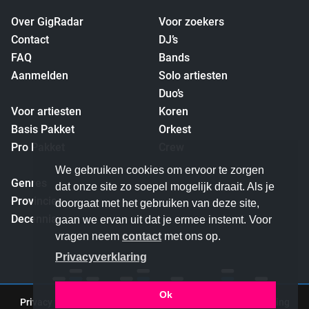
Over GigRadar
Voor zoekers
Contact
DJ’s
FAQ
Bands
Aanmelden
Solo artiesten
Duo’s
Voor artiesten
Koren
Basis Pakket
Orkest
Pro Pakket
Crew
empty
We gebruiken cookies om ervoor te zorgen
Genres
dat onze site zo soepel mogelijk draait. Als je
Provincies
doorgaat met het gebruiken van deze site,
Decennia
gaan we ervan uit dat je ermee instemt. Voor
vragen neem
contact
met ons op.
Privacyverklaring
Ok
Privacy verklaring
|
Algemene voorwaarden
|
Cookieverklaring