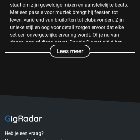
staat om zijn geweldige mixen en aanstekelijke beats.
Met een passie voor muziek brengt hij feesten tot
leven, variërend van bruiloften tot clubavonden. Zijn
unieke stijl en oog voor detail zorgen ervoor dat elke
set een onvergetelijke ervaring wordt. Of je nu van
dance, pop of disco houdt, Double D weet altijd het
juiste nummer op het juiste moment te draaien.
Lees meer
Feestgangers kunnen altijd rekenen op een geweldige
sfeer en een dansvloer vol enthousiaste mensen!
GigRadar
Heb je een vraag?