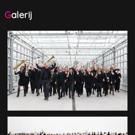
is tevens aanwezig op tal van activiteiten die in het
dorp worden georganiseerd en verzorgt jaarlijks een
Galerij
voorjaars-concert, en een kerst- of nieuwjaarsconcert.
Harmonie DSV is altijd op zoek naar nieuwe
enthousiaste leden. Jong en oud is welkom. Iedereen
kan lid worden en gebruik maken van de faciliteiten
van Harmonie DSV. De instrumenten worden gratis ter
beschikking gesteld aan de leden.