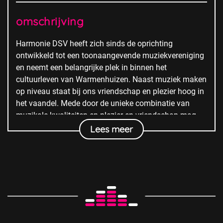
omschrijving
Harmonie DSV heeft zich sinds de oprichting
ontwikkeld tot een toonaangevende muziekvereniging
en neemt een belangrijke plek in binnen het
cultuurleven van Warmenhuizen. Naast muziek maken
op niveau staat bij ons vriendschap en plezier hoog in
het vaandel. Mede door de unieke combinatie van
muzikale kwaliteiten en plezier en vriendschap mag
DSV zich met recht een unieke en bruisende vereniging
Lees meer
noemen!
Door veel samenwerking met de basisscholen van
Warmenhuizen, grote projecten, zoals Peer Gynt
(2006), Harenkarstival (2008), Harenkarspel’s got
talent(2011), Jubileumconcert met Jeroen Zijlstra
(2013) en Opera Straal! (2017) is Harmonie DSV een
waar boegbeeld voor Warmenhuizen. Harmonie DSV