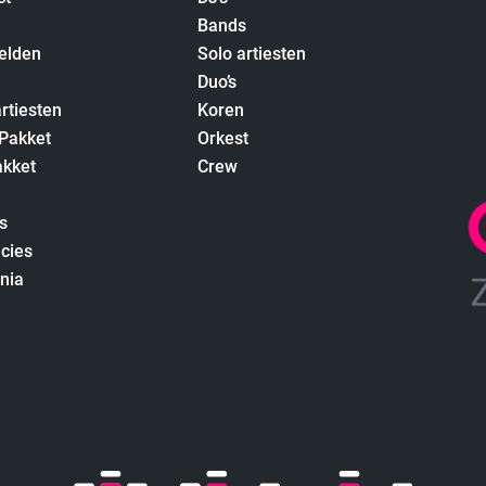
Bands
elden
Solo artiesten
Duo’s
rtiesten
Koren
 Pakket
Orkest
akket
Crew
s
cies
nia