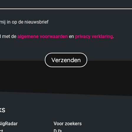
f mij in op de nieuwsbrief
d met de
algemene voorwaarden
en
privacy verklaring
.
ks
GigRadar
Voor zoekers
ct
DJ’s