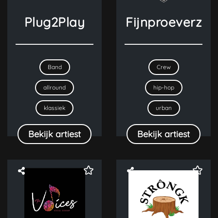
Plug2Play
Fijnproeverz
Band
Crew
allround
hip-hop
klassiek
urban
Bekijk artiest
Bekijk artiest