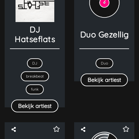
DJ
Duo Gezellig
Hatseflats
DJ
Duo
breakbeat
Bekijk artiest
funk
Bekijk artiest