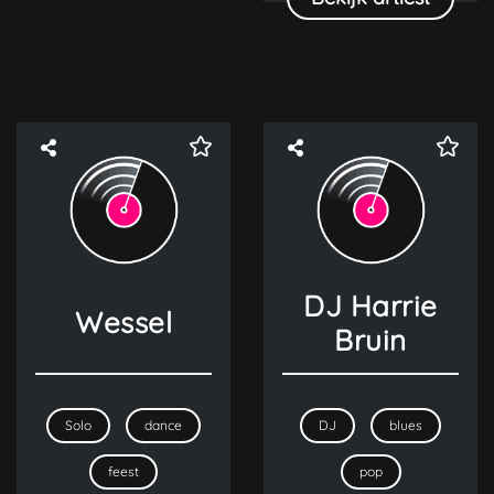
DJ Harrie
Wessel
Bruin
Solo
dance
DJ
blues
feest
pop