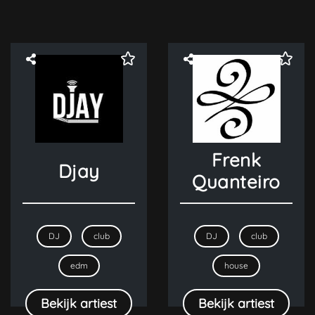
Frenk
Djay
Quanteiro
DJ
club
DJ
club
edm
house
Bekijk artiest
Bekijk artiest