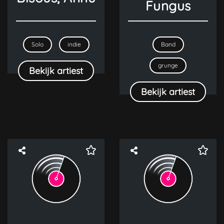
Fungus
Prijs
Solo
indie
Band
Overige
grunge
Bekijk artiest
Bekijk artiest