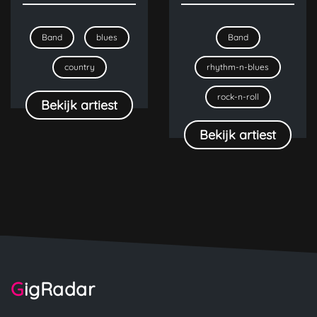
Band
blues
Band
country
rhythm-n-blues
rock-n-roll
Bekijk artiest
Bekijk artiest
GigRadar