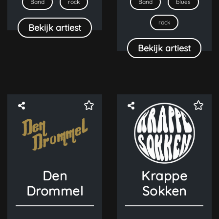
Band
rock
Band
blues
rock
Bekijk artiest
Bekijk artiest
Den
Krappe
Drommel
Sokken