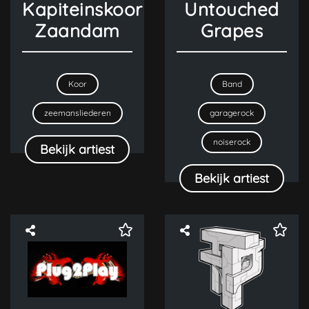
Kapiteinskoor
Untouched
Zaandam
Grapes
Koor
Band
zeemansliederen
garagerock
noiserock
Bekijk artiest
Bekijk artiest