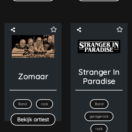
Stranger In
Zomaar
Paradise
Band
rock
Band
garagerock
Bekijk artiest
rock