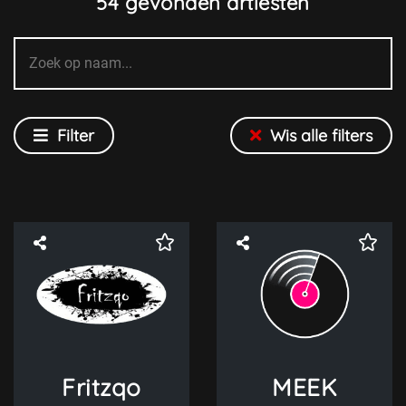
54
gevonden artiesten
Filter
Wis alle filters
Sorteren
Soort
DJ
Fritzqo
MEEK
Band