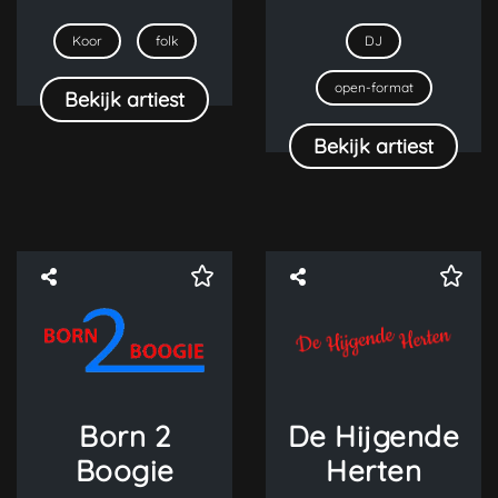
Koor
folk
DJ
open-format
Bekijk artiest
Bekijk artiest
Born 2
De Hijgende
Boogie
Herten