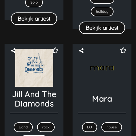
Solo
holiday
Bekijk artiest
Bekijk artiest
Jill And The
Mara
Diamonds
Band
rock
DJ
house