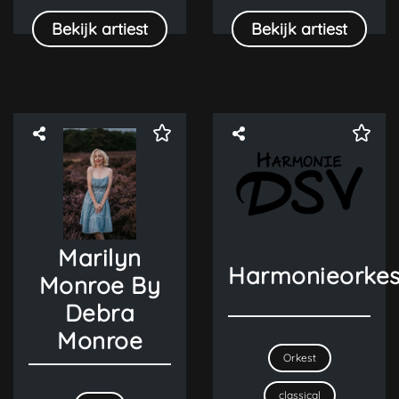
Bekijk artiest
Bekijk artiest
Marilyn
Harmonieorkes
Monroe By
Debra
Monroe
Orkest
classical