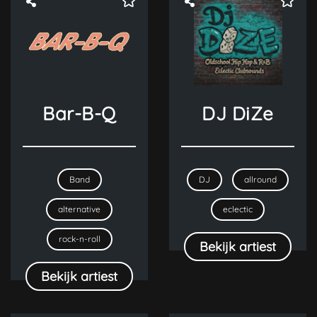
Bar-B-Q
DJ DiZe
Band
DJ
allround
alternative
eclectic
rock-n-roll
Bekijk artiest
Bekijk artiest