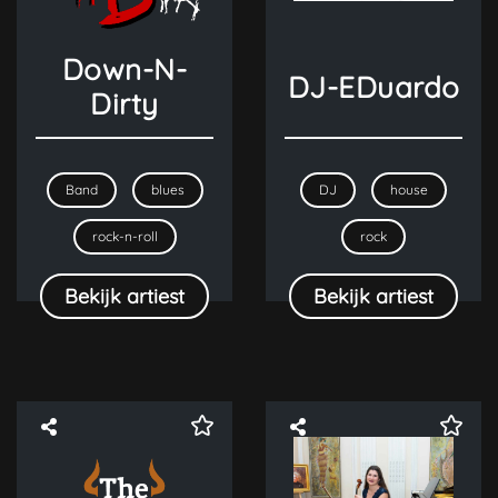
Down-N-
DJ-EDuardo
Dirty
Band
blues
DJ
house
rock-n-roll
rock
Bekijk artiest
Bekijk artiest