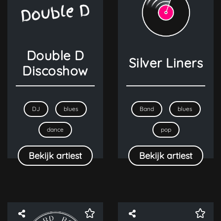
Double D
Silver Liners
Discoshow
DJ
blues
Band
blues
dance
pop
Bekijk artiest
Bekijk artiest