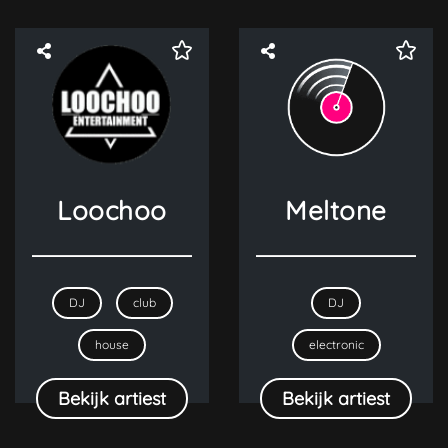
Loochoo
Meltone
DJ
club
DJ
house
electronic
Bekijk artiest
Bekijk artiest