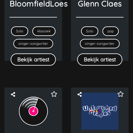
BloomfieldLoes
Glenn Claes
Solo
klassiek
Solo
pop
singer-songwriter
singer-songwriter
Bekijk artiest
Bekijk artiest