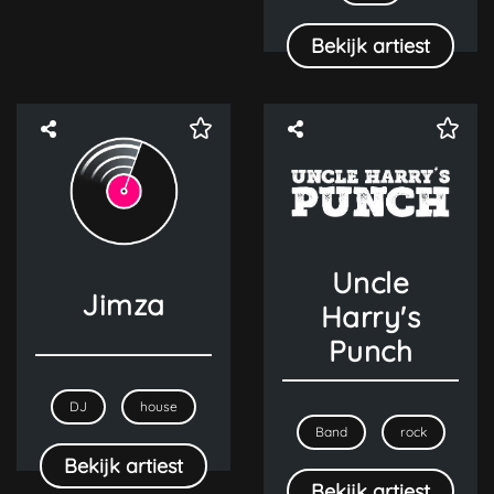
Bekijk artiest
Uncle
Jimza
Harry's
Punch
DJ
house
Band
rock
Bekijk artiest
Bekijk artiest