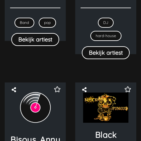
Solo
Duo
Band
pop
DJ
Crew
hard-house
Bekijk artiest
Koor
Bekijk artiest
Orkest
Genre
Decennium
Provincies
Black
Bisous, Annu