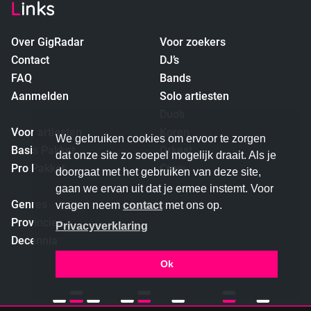
Links
Over GigRadar
Voor zoekers
Contact
DJ’s
FAQ
Bands
Aanmelden
Solo artiesten
Duo’s
Voor artiesten
Koren
We gebruiken cookies om ervoor te zorgen
Basis Pakket
Orkest
dat onze site zo soepel mogelijk draait. Als je
Pro Pakket
Crew
doorgaat met het gebruiken van deze site,
empty
gaan we ervan uit dat je ermee instemt. Voor
Genres
vragen neem
contact
met ons op.
Provincies
Privacyverklaring
Decennia
Ok