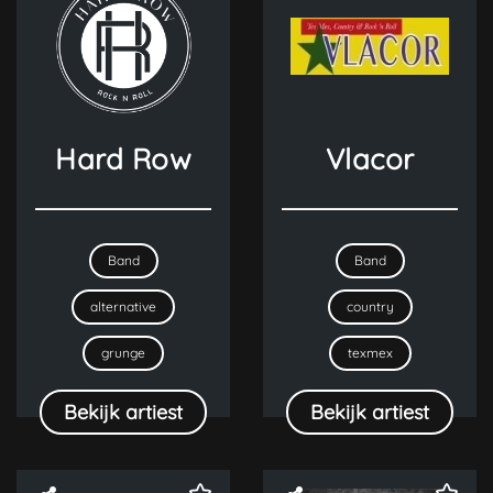
Hard Row
Vlacor
Band
Band
alternative
country
grunge
texmex
Bekijk artiest
Bekijk artiest