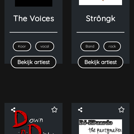
The Voices
Strôngk
Koor
vocal
Band
rock
Bekijk artiest
Bekijk artiest