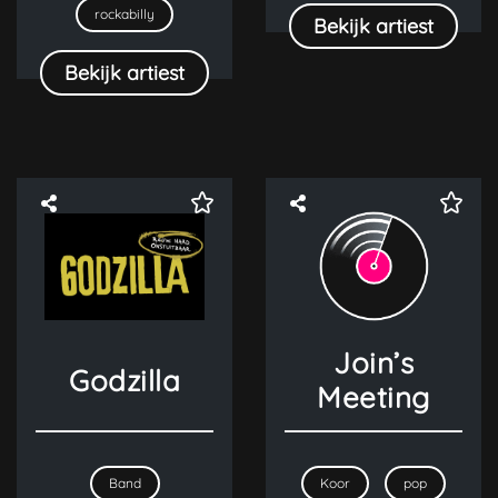
rockabilly
Bekijk artiest
Bekijk artiest
Join’s
Godzilla
Meeting
Band
Koor
pop